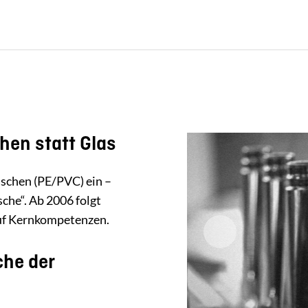
hen statt Glas
aschen (PE/PVC) ein –
che“. Ab 2006 folgt
auf Kernkompetenzen.
che der