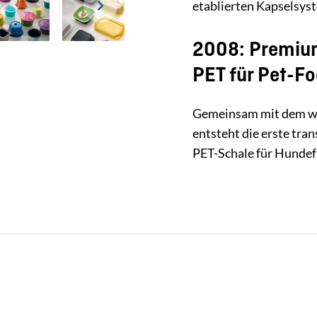
etablierten Kapselsys
2008: Premiu
PET für Pet-F
Gemeinsam mit dem we
entsteht die erste tra
PET-Schale für Hundef