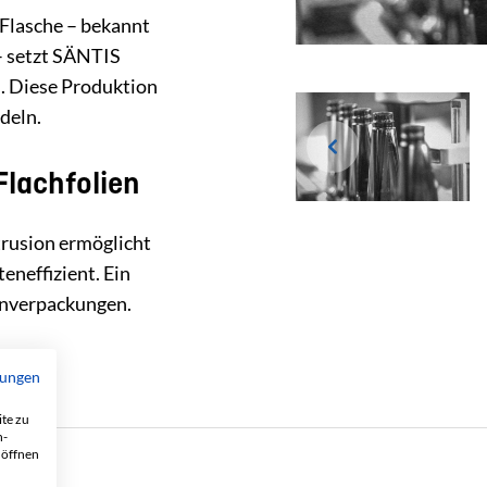
‑Flasche – bekannt
– setzt SÄNTIS
. Diese Produktion
deln.
Flachfolien
trusion ermöglicht
eneffizient. Ein
enverpackungen.
mungen
te zu
n-
 öffnen