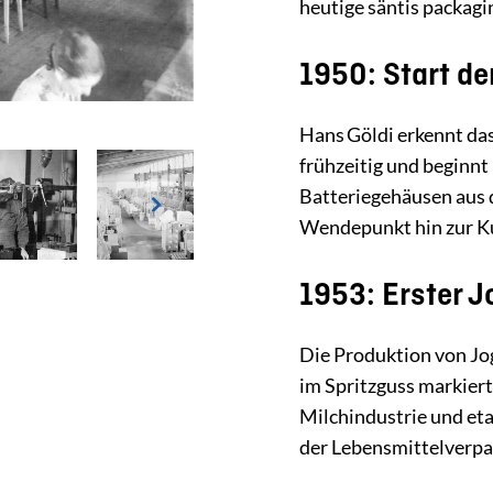
heutige säntis packagi
1950: Start de
Hans Göldi erkennt das
frühzeitig und beginnt
Batteriegehäusen aus 
Wendepunkt hin zur Ku
1953: Erster 
Die Produktion von Jo
im Spritzguss markier
Milchindustrie und eta
der Lebensmittelverpa