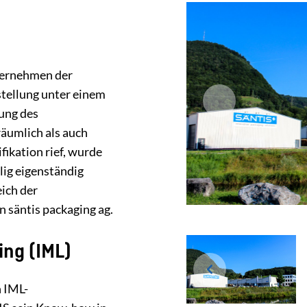
nternehmen der
stellung unter einem
ung des
äumlich als auch
ifikation rief, wurde
lig eigenständig
eich der
 säntis packaging ag.
ing (IML)
n IML-