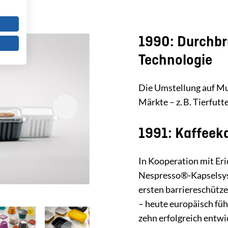
1990: Durchbr
Technologie
Die Umstellung auf Mul
Märkte – z. B. Tierfutt
1991: Kaffeek
In Kooperation mit Eri
Nespresso®-Kapselsys
ersten barriereschütz
– heute europäisch fü
zehn erfolgreich entw