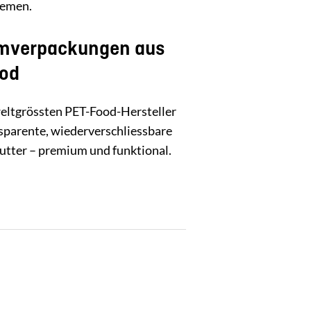
temen.
mverpackungen aus
ood
ltgrössten PET-Food-Hersteller
nsparente, wiederverschliessbare
utter – premium und funktional.