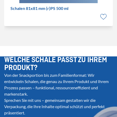
Schalen 81x81 mm (r)PS 500 ml
WELCHE SCHALE PASST ZU IHREM
PRODUKT?
Von der Snackportion bis zum Familienformat: Wir
entwickeln Schalen, die genau zu Ihrem Produkt und Ihrem
Prozess passen – funktional, ressourceneffizient und
markenstark.
Sprechen Sie mit uns – gemeinsam gestalten wir die
Verpackung, die Ihre Inhalte optimal schützt und perfekt
präsentiert.