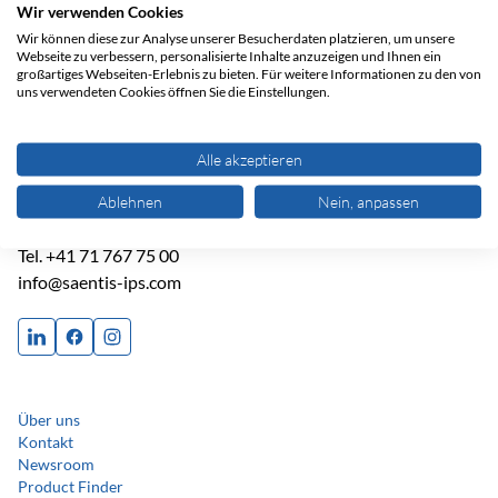
Wir verwenden Cookies
Wir können diese zur Analyse unserer Besucherdaten platzieren, um unsere
Webseite zu verbessern, personalisierte Inhalte anzuzeigen und Ihnen ein
großartiges Webseiten-Erlebnis zu bieten. Für weitere Informationen zu den von
uns verwendeten Cookies öffnen Sie die Einstellungen.
säntis packaging ag
Alle akzeptieren
Kanalstrasse 41
9464 Rüthi SG
Ablehnen
Nein, anpassen
Schweiz
Tel.
+41 71 767 75 00
info@saentis-ips.com
Über uns
Kontakt
Newsroom
Product Finder