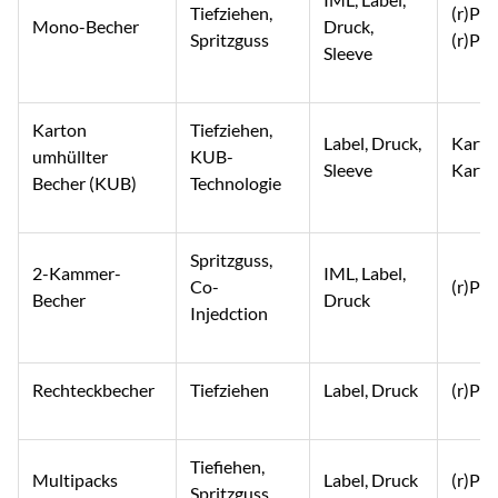
Tiefziehen,
(r)PS, 
Mono-Becher
Druck,
Spritzguss
(r)PE
Sleeve
Karton
Tiefziehen,
Label, Druck,
Karto
umhüllter
KUB-
Sleeve
Karto
Becher (KUB)
Technologie
Spritzguss,
2-Kammer-
IML, Label,
Co-
(r)PP
Becher
Druck
Injedction
Rechteckbecher
Tiefziehen
Label, Druck
(r)PS,
Tiefiehen,
Multipacks
Label, Druck
(r)PS,
Spritzguss